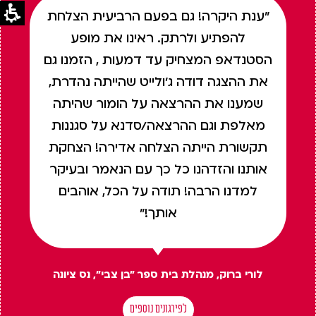
"ענת היקרה! גם בפעם הרביעית הצלחת
להפתיע ולרתק. ראינו את מופע
הסטנדאפ המצחיק עד דמעות , הזמנו גם
את ההצגה דודה ג'ולייט שהייתה נהדרת,
שמענו את ההרצאה על הומור שהיתה
מאלפת וגם ההרצאה/סדנא על סגננות
תקשורת הייתה הצלחה אדירה! הצחקת
אותנו והזדהנו כל כך עם הנאמר ובעיקר
למדנו הרבה! תודה על הכל, אוהבים
אותך!"
לורי ברוק, מנהלת בית ספר "בן צבי", נס ציונה
לפירגונים נוספים