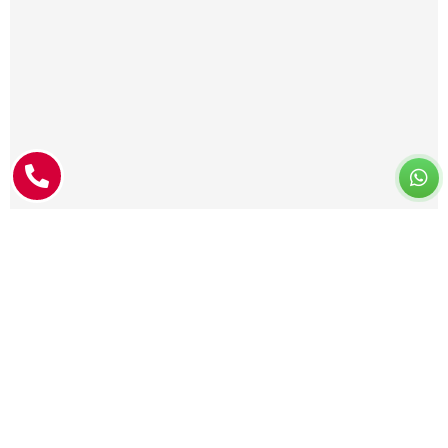
מופע קומי תיאטרלי לגיל השלישי
דודה ג'ולייט באה לבקר