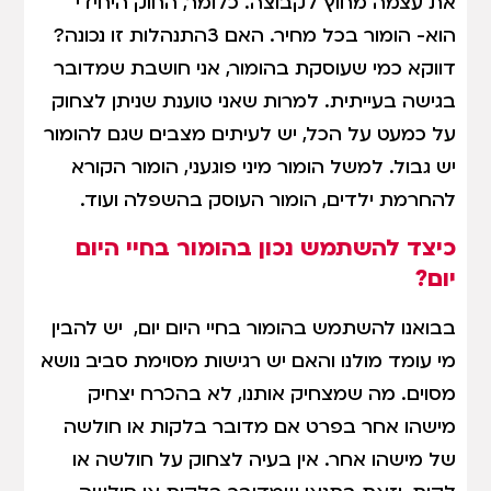
את עצמה מחוץ לקבוצה. כלומר, החוק היחידי
הוא- הומור בכל מחיר. האם 3התנהלות זו נכונה?
דווקא כמי שעוסקת בהומור, אני חושבת שמדובר
בגישה בעייתית. למרות שאני טוענת שניתן לצחוק
על כמעט על הכל, יש לעיתים מצבים שגם להומור
יש גבול. למשל הומור מיני פוגעני, הומור הקורא
להחרמת ילדים, הומור העוסק בהשפלה ועוד.
כיצד להשתמש נכון בהומור בחיי היום
יום?
בבואנו להשתמש בהומור בחיי היום יום, יש להבין
מי עומד מולנו והאם יש רגישות מסוימת סביב נושא
מסוים. מה שמצחיק אותנו, לא בהכרח יצחיק
מישהו אחר בפרט אם מדובר בלקות או חולשה
של מישהו אחר. אין בעיה לצחוק על חולשה או