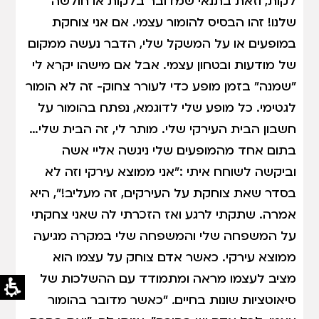
לקות, וזאת בתנאי שמדובר בלקות או חולשה
שלנו! זהו הבסיס להומור עצמי. אם אני צוחקת
במופעים או על המשקל שלי, הדבר נעשה ממקום
של מודעות ובטחון עצמי. אבל אם מישהו יקרא לי
"שמנה" בזמן מופע כדי לעורר צחוק- זה לא הומור
לגטימי. כל מופע שלי לדוגמא, נפתח בהומור על
חשבון הבית העירקי שלי. מותר לי, זה הבית שלי…
בתום אחד מהמופעים שלי ניגשה אליי אשה
וביקשה לשוחח איתי :"אני ממוצא עירקי וזה לא
בסדר שאת צוחקת על העירקים, זה מעליב!", היא
אמרה. שתקתי לרגע ואז הזכרתי לה שאני צחקתי
על המשפחה שלי והמשפחה שלי במקרה מגיעה
ממוצא עירקי. כאשר אדם צוחק על עצמו הוא
מציב לעצמו מראה ומתמודד עם ההשלכות של
סיאוטציות שונות בחיים
.
"כאשר מדובר בהומור