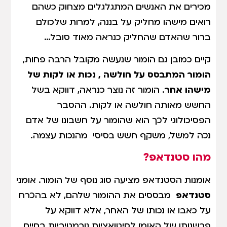
מכירים את האנשים המתגלגלים מצחוק כשהם
רואים מישהו מחליק על בננה, למרות שלכולם
ברור שהאדם שהחליק כנראה מאוד סובל…
קיים כמובן גם הומור שנעשה מקובל הרבה פחות,
הומור המתבסס על חולשה , נכות או לקות של
מישהו אחר
. הומור זה נוצר כנראה, דווקא בשל
החשש מאותה חולשה או לקות. ההסבר
הפסיכולוגי לכך הוא שהומור על חשבונו של אדם
נכה למשל, משקף חשש בסיסי מהנכות עצמה.
מהו סטנדאפ?
אומנות הסטנדאפ מציעה סוג נוסף של הומור. אומני
סטנדאפ
מבססים את ההומור שלהם, לא בהכרח
על כאבו או נכותו של האחר, אלא דווקא על
פרשנותו של האומן לסיטואציות נורמטיביות בחיים